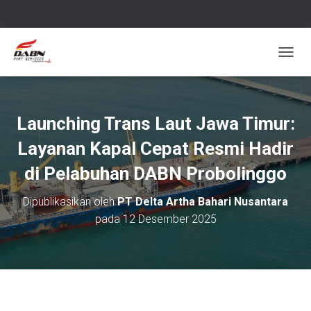
T
O
G
G
L
Launching Trans Laut Jawa Timur:
E
N
Layanan Kapal Cepat Resmi Hadir
A
V
di Pelabuhan DABN Probolinggo
I
G
Dipublikasikan oleh
PT Delta Artha Bahari Nusantara
A
pada
12 Desember 2025
S
I