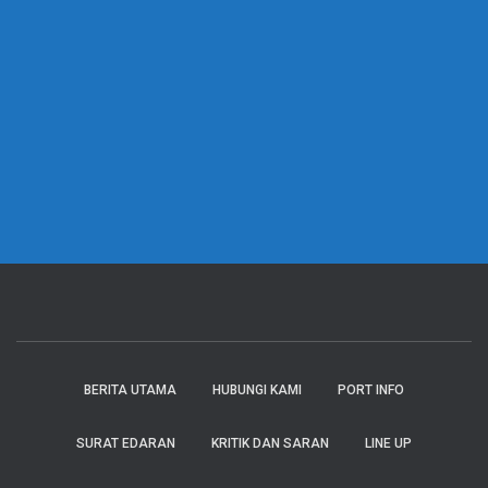
BERITA UTAMA
HUBUNGI KAMI
PORT INFO
SURAT EDARAN
KRITIK DAN SARAN
LINE UP