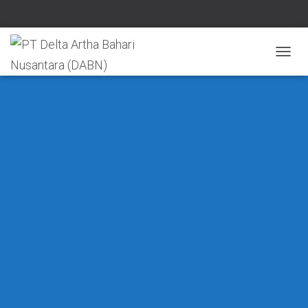
T
O
G
G
L
E
N
A
V
I
G
A
S
I