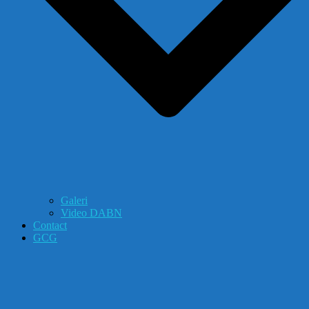
Galeri
Video DABN
Contact
GCG