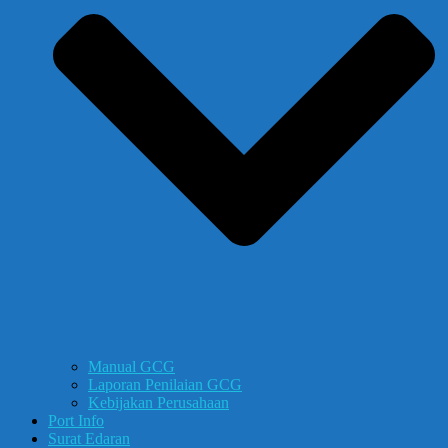
Manual GCG
Laporan Penilaian GCG
Kebijakan Perusahaan
Port Info
Surat Edaran