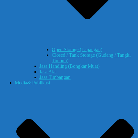
Open Storage (Lapangan)
Closed / Tank Storage (Gudang / Tangki
Timbun)
Jasa Handling (Bongkar Muat)
Jasa Alat
Jasa Timbangan
Media& Publikasi