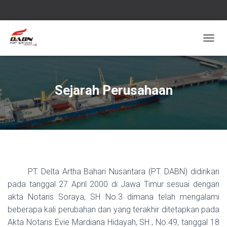
T
O
G
G
L
Sejarah Perusahaan
E
N
A
V
I
G
A
S
PT. Delta Artha Bahari Nusantara (PT. DABN) didirikan
I
pada tanggal 27 April 2000 di Jawa Timur sesuai dengan
akta Notaris Soraya, SH No.3 dimana telah mengalami
beberapa kali perubahan dan yang terakhir ditetapkan pada
Akta Notaris Evie Mardiana Hidayah, SH., No.49, tanggal 18