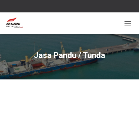
T
O
G
G
L
Jasa Pandu / Tunda
E
N
A
V
I
G
A
S
I