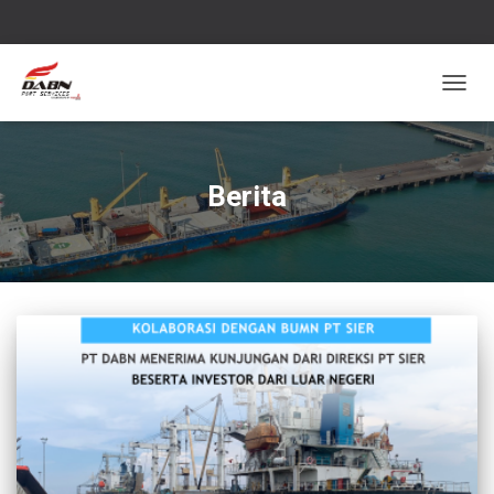
TOGG
NAVIG
Berita