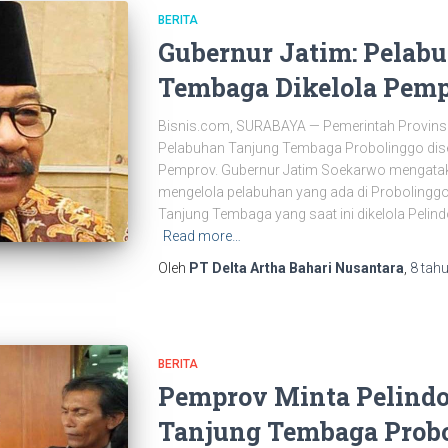
BERITA
Gubernur Jatim: Pelab
Tembaga Dikelola Pem
Bisnis.com, SURABAYA — Pemerintah Provins
Pelabuhan Tanjung Tembaga Probolinggo dise
Pemprov. Gubernur Jatim Soekarwo mengataka
mengelola pelabuhan yang ada di Probolinggo
Tanjung Tembaga yang saat ini dikelola Pelin
Read more…
Oleh
PT Delta Artha Bahari Nusantara
,
8 tah
BERITA
Pemprov Minta Pelindo
Tanjung Tembaga Prob