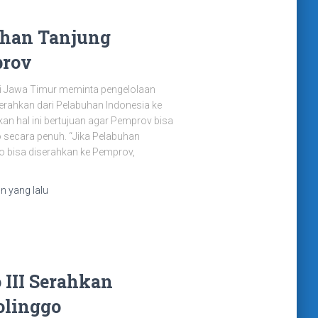
uhan Tanjung
prov
i Jawa Timur meminta pengelolaan
rahkan dari Pelabuhan Indonesia ke
n hal ini bertujuan agar Pemprov bisa
 secara penuh. “Jika Pelabuhan
do bisa diserahkan ke Pemprov,
un
yang lalu
 III Serahkan
olinggo