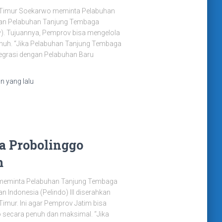
 Timur Soekarwo meminta Pelabuhan
laan Pelabuhan Tanjung Tembaga
). Tujuannya, Pemprov bisa mengelola
enuh. “Jika Pelabuhan Tanjung Tembaga
tegrasi dengan Pelabuhan Baru
un
yang lalu
a Probolinggo
m
meminta Pelabuhan Tanjung Tembaga
n Indonesia (Pelindo) III diserahkan
imur. Ini agar Pemprov Jatim bisa
 secara penuh dan maksimal. “Jika