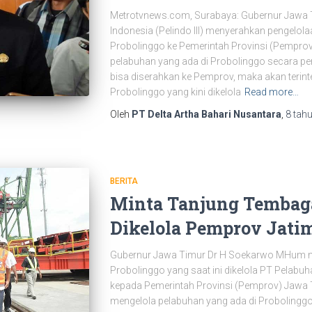
Metrotvnews.com, Surabaya: Gubernur Jawa
Indonesia (Pelindo III) menyerahkan pengelo
Probolinggo ke Pemerintah Provinsi (Pemprov
pelabuhan yang ada di Probolinggo secara p
bisa diserahkan ke Pemprov, maka akan terin
Probolinggo yang kini dikelola
Read more…
Oleh
PT Delta Artha Bahari Nusantara
,
8 tah
BERITA
Minta Tanjung Tembag
Dikelola Pemprov Jati
Gubernur Jawa Timur Dr H Soekarwo MHum 
Probolinggo yang saat ini dikelola PT Pelabuha
kepada Pemerintah Provinsi (Pemprov) Jawa T
mengelola pelabuhan yang ada di Probolinggo