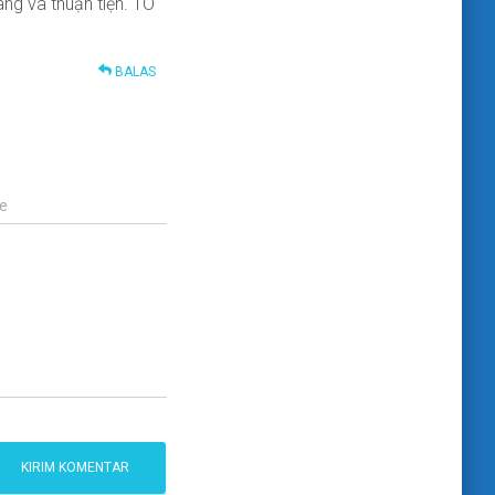
ng và thuận tiện. TO
BALAS
e