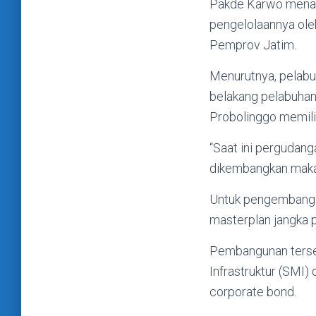
Pakde Karwo menam
pengelolaannya ole
Pemprov Jatim.
Menurutnya, pelabuh
belakang pelabuhan
Probolinggo memil
“Saat ini pergudang
dikembangkan maka 
Untuk pengembanga
masterplan jangka 
Pembangunan terse
Infrastruktur (SMI)
corporate bond.