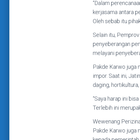
“Dalam perencanaa
kerjasama antara pe
Oleh sebab itu piha
Selain itu, Pemprov
penyeberangan penu
melayani penyebera
Pakde Karwo juga 
impor. Saat ini, Ja
daging, hortikultur
“Saya harap ini bis
Terlebih ini merupa
Wewenang Perizin
Pakde Karwo juga 
kepada pemerintah p