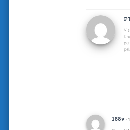
PT
Vis
Dae
per
pel
188v
· 