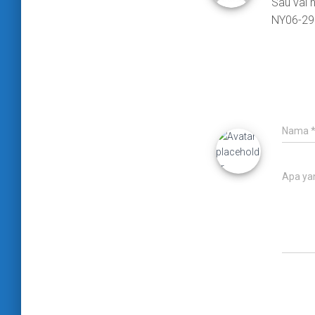
Sau vài 
NY06-29
Nama
Apa ya