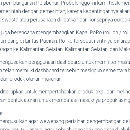
n pembangunan Pelabuhan Probolonggo ini kami tidak me
merintah dengan pemerintah, karena kepentingannya akan be
k swasta atau perusahaan dilibatkan dan konsepnya corpora
 juga berencana mengembangkan Kapal RoRo (roll on / roll 
mpang di Lintas Paciran. Ro-Ro tersebut nantinya dihar
ngan ke Kalimantan Selatan, Kalimantan Selatan, dan Maka
mengusulkan penggunaan dashboard untuk memfilter masu
tim telah memiliki dashboard tersebut meskipun sementara h
a, dan produk olahan makanan.
a diterapkan untuk mempertahankan produk lokal, dan meli
kan bentuk aturan untuk membatasi masuknya produk asing,
an
mengusulkan agar wewenang perizinan pengembangan pel
rovinsi. Tujuannya, agar sebuah rencana yang akan dilaku