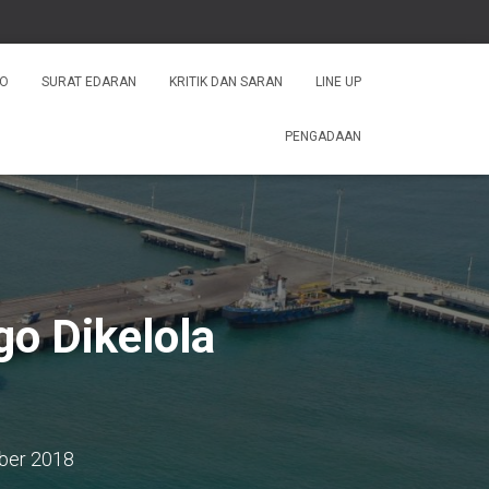
FO
SURAT EDARAN
KRITIK DAN SARAN
LINE UP
PENGADAAN
o Dikelola
ber 2018