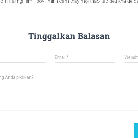
hôm trải nghiệm 188v , mình cảm thấy mọi thao tác đều khá dễ dà
Tinggalkan Balasan
*
Email
*
Websit
ng Anda pikirkan?