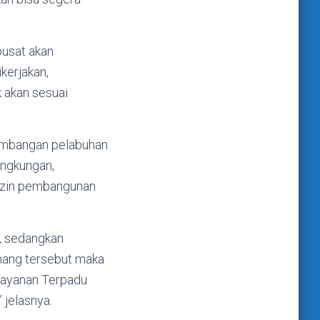
pusat akan
kerjakan,
 akan sesuai
ngembangan pelabuhan
lingkungan,
 izin pembangunan
, sedangkan
nang tersebut maka
elayanan Terpadu
 jelasnya.