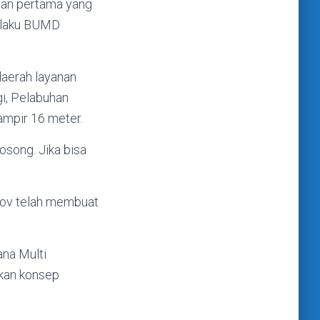
an pertama yang
selaku BUMD
daerah layanan
gi, Pelabuhan
mpir 16 meter.
osong. Jika bisa
rov telah membuat
na Multi
akan konsep