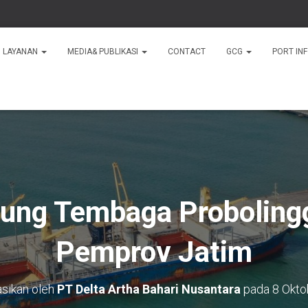
LAYANAN
MEDIA& PUBLIKASI
CONTACT
GCG
PORT IN
jung Tembaga Probolingg
Pemprov Jatim
asikan oleh
PT Delta Artha Bahari Nusantara
pada
8 Okto