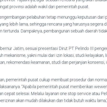
ingat provinsi adalah wakil dari pemerintah pusat.
 pengembangan pelabuhan tetap menunggu keputusan dari 
ang lebih lama, sehingga rencana yang harusnya segera di
n tertunda. Dampaknya, pembangunan sebuah daerah tidak
Gubernur Jatim, sesuai presentasi Dirut PT Pelindo III pe
h mekanisme, yakni mulai dari izin lokasi, studi kelayakan, 
kan, rekomendasi keamanan, studi dan perjanjian konsensi,
an, pemerintah pusat cukup membuat prosedur dan norma
elaksananya. “Apabila pemerintah pusat memberikan wewe
n cepat selesai. Melalui layanan one stop service atau P
erizinan akan mudah dilakukan dan tidak butuh waktu lama,”