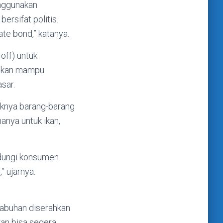
nggunakan
rsifat politis.
te bond,” katanya.
off) untuk
apkan mampu
sar.
knya barang-barang
anya untuk ikan,
ndungi konsumen.
” ujarnya.
abuhan diserahkan
kan bisa segera