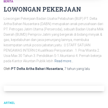
BERITA
LOWONGAN PEKERJAAN
Lowongan Pekerjaan Badan Usaha Pelabuhan (BUP) PT. Delta
Artha Bahari Nusantara (DABN) merupakan anak perusahaan dari
PT. Petrogas Jatim Utama (Perseroda), sebuah Badan Usaha Milik
Daerah (BUMD) Pemprov Jatim yang bergerak di bidang minyak &
gas, kepelabuhan dan jasa penunjang lainnya, membuka
kesempatan untuk posisi jabatan,yaitu :  STAFF SATUAN
PENGAWAS INTERN  Kualifikasi Persyaratan : 1. Pria/Wanita 2.
Usia Max 30 Tahun 3. Pendidikan S-1 Akuntansi 4. Pernah bekerja
pada Kantor Akuntan Publik lebih
Read more…
Oleh
PT Delta Artha Bahari Nusantara
,
7 tahun
yang lalu
ARTIKEL